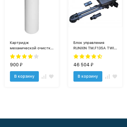
Картридж
Блок управления
механической очистки
RUNXIN TM.F135A TWIN
ЭФГ 112/508-5
- умягчение, до 10 м3/
ч
900
46 504
₽
₽
В корзину
В корзину