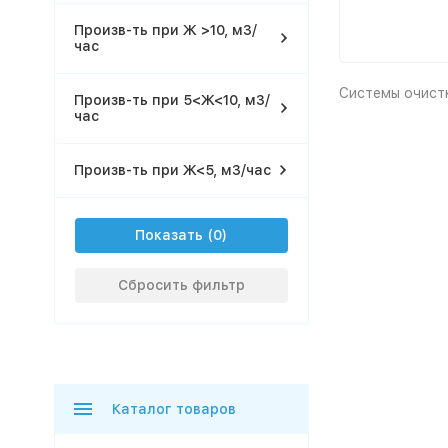
Произв-ть при Ж >10, м3/
час
Системы очистк
Произв-ть при 5<Ж<10, м3/
час
Произв-ть при Ж<5, м3/час
Показать
Сбросить фильтр
Каталог товаров