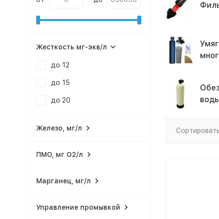
Филь
Умяг
Жесткость мг-экв/л
мног
до 12
до 15
Обе
вод
до 20
Железо, мг/л
Сортировать
ПМО, мг О2/л
Марганец, мг/л
Управление промывкой