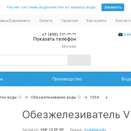
Расчет системы водоочистки по анализу воды
Заказать
авка/Самовывоз
Оплата
Гарантия
Как купить
Контакт
+7 (499) 71*-**-**
Sal
Показать телефон
Москва
Найти
ды
Производство
Вод
тки воды
Обезжелезивание воды
1354
↓
Обезжелезиватель V
Артикул:
VNF 13 EF RP
Бренд:
VodaNarodu