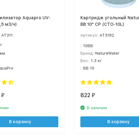
илизатор Aquapro UV-
Картридж угольный Natu
,5 м3/ч)
BB 10" CP (CTO-10L)
AT311
Артикул:
AT3182
³
:
10BB
йма
Бренд:
NatureWater
г
Вес:
1.3 кг
quaPro
:
BB 10
822
₽
₽
ичии
В наличии
В корзину
В корзину