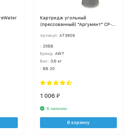
reWater
Картридж угольный
(прессованный) "Аргумент" CP-
BB20"
Артикул:
AT3809
:
20BB
Бренд:
AWT
Вес:
0.6 кг
:
BB 20
1 006
₽
В наличии
В корзину