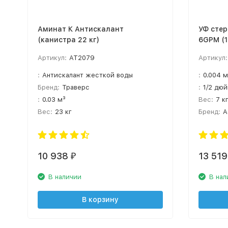
Аминат К Антискалант
УФ стер
(канистра 22 кг)
6GPM (1
Артикул:
AT2079
Артикул:
:
Антискалант жесткой воды
:
0.004 м
Бренд:
Траверс
:
1/2 дю
:
0.03 м³
Вес:
7 к
Вес:
23 кг
Бренд:
A
10 938
13 519
₽
В наличии
В нал
В корзину