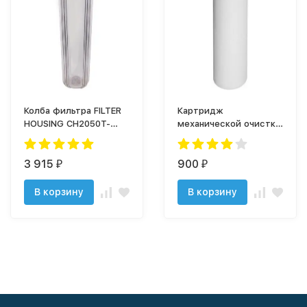
Колба фильтра FILTER
Картридж
HOUSING CH2050T-
механической очистки
BKBL - 1" в сборе
ЭФГ 112/508-5
(прозрач)
3 915
900
₽
₽
В корзину
В корзину