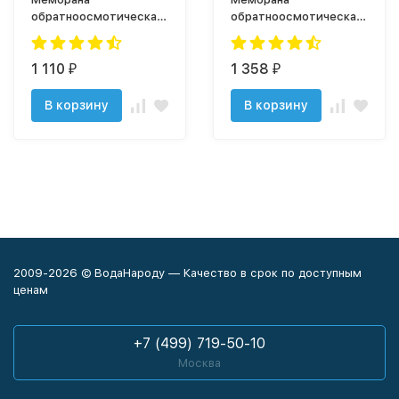
обратноосмотическая
обратноосмотическая
VONTRON ULP1812-
VONTRON ULP2012-
100GPD
100GPD
1 110
1 358
₽
₽
В корзину
В корзину
2009-2026 © ВодаНароду — Качество в срок по доступным
ценам
+7 (499) 719-50-10
Москва