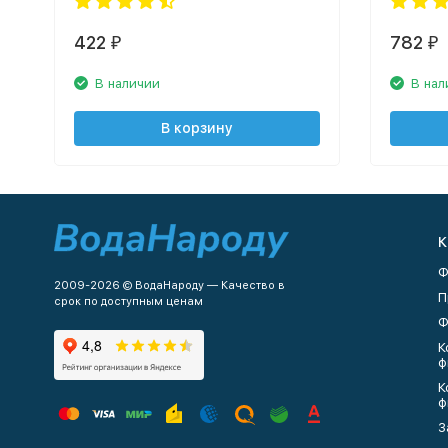
422
782
₽
₽
В наличии
В нал
В корзину
К
Ф
2009-2026 © ВодаНароду — Качество в
П
срок по доступным ценам
Ф
К
ф
К
ф
З