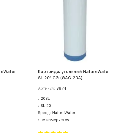
reWater
Картридж угольный NatureWater
SL 20" CG (GAC-20A)
Артикул:
3974
:
20SL
:
SL 20
Бренд:
NatureWater
:
не измеряется