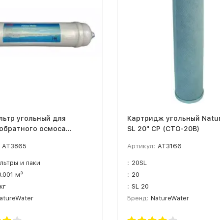
льтр угольный для
Картридж угольный Natu
 обратного осмоса
SL 20" CP (CTO-20B)
ater (T33B)
AT3865
Артикул:
AT3166
льтры и паки
:
20SL
0.001 м³
:
20
 кг
:
SL 20
atureWater
Бренд:
NatureWater