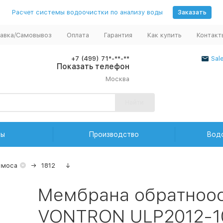
Расчет системы водоочистки по анализу воды
Заказать
авка/Самовывоз
Оплата
Гарантия
Как купить
Контакт
+7 (499) 71*-**-**
Sal
Показать телефон
Москва
Найти
ды
Производство
Вод
смоса
1812
↓
Мембрана обратноо
VONTRON ULP2012-