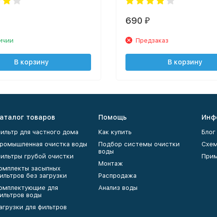
690
₽
ичии
Предзаказ
В корзину
В корзину
аталог товаров
Помощь
Инф
ильтр для частного дома
Как купить
Блог
ромышленная очистка воды
Подбор системы очистки
Схем
воды
ильтры грубой очистки
Прим
Монтаж
омплекты засыпных
ильтров без загрузки
Распродажа
омплектующие для
Анализ воды
ильтров воды
агрузки для фильтров