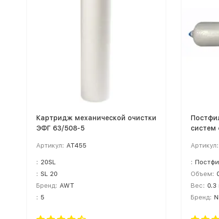
Картридж механической очистки
Постфи
ЭФГ 63/508-5
систем
NatureW
Артикул:
AT455
Артикул:
:
20SL
:
Постфи
:
SL 20
Объем:
Бренд:
AWT
Вес:
0.3
:
5
Бренд:
N