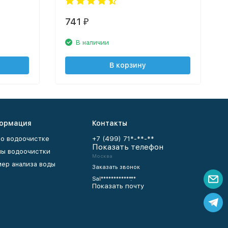
741
₽
В наличии
В корзину
ормация
Контакты
 о водоочистке
+7 (499) 71*-**-**
Показать телефон
ы водоочистки
Москва
ер анализа воды
Заказать звонок
Sal************.**
Показать почту