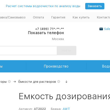
Расчет системы водоочистки по анализу воды
Заказать
авка/Самовывоз
Оплата
Гарантия
Как купить
Контакт
+7 (499) 71*-**-**
Sal
Показать телефон
Москва
Найти
ды
Производство
Вод
торы
Ёмкости для растворов
↓
Емкость дозировани
Артикул:
AT2022
Бренд:
AWT