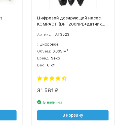
з
Цифровой дозирующий насос
KOMPACT (DPT200NPE+датчик
уровня)
Артикул:
AT3523
:
Цифровое
Объем:
0.005 м³
Бренд:
Seko
Вес:
6 кг
31 581
₽
В наличии
В корзину