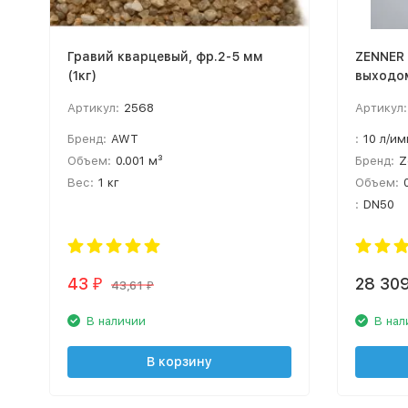
Гравий кварцевый, фр.2-5 мм
ZENNER 
(1кг)
выходом
Артикул:
2568
Артикул:
Бренд:
AWT
:
10 л/им
Объем:
0.001 м³
Бренд:
Z
Вес:
1 кг
Объем:
:
DN50
43
28 30
₽
43,61
₽
В наличии
В нал
В корзину