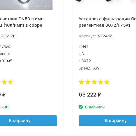
счетчик DN50 с имп.
Установка фильтрации бе
 (10л/имп) в сборе
реагентная 3072/F75A1
AT2170
Артикул:
AT2458
пульс
:
Нет
enner
:
A
0.01 м³
:
3072
Бренд:
AWT
9
63 222
₽
₽
ичии
В наличии
В корзину
В корзину