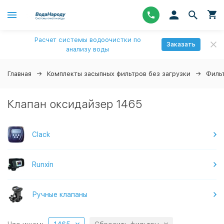
Расчет системы водоочистки по
Заказать
анализу воды
Главная
Комплекты засыпных фильтров без загрузки
Филь
Клапан оксидайзер 1465
Clack
Runxin
Ручные клапаны