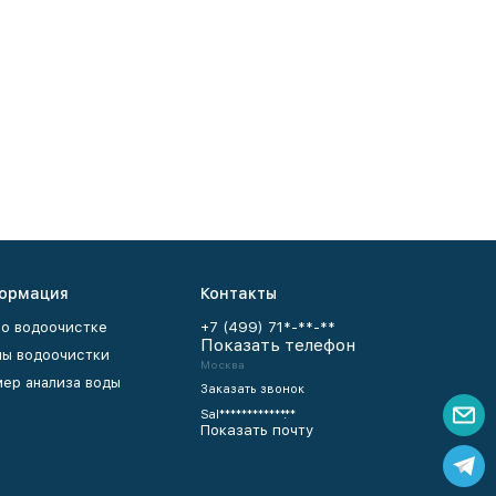
ормация
Контакты
 о водоочистке
+7 (499) 71*-**-**
Показать телефон
ы водоочистки
Москва
ер анализа воды
Заказать звонок
Sal************.**
Показать почту