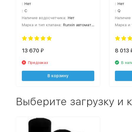
:
Нет
:
Нет
:
C
:
Q
Наличие водосчетчика:
Нет
Наличие 
Марка и тип клапана:
Runxin автоматический
Марка и 
13 670
8 013
₽
Предзаказ
В нал
В корзину
Выберите загрузку и