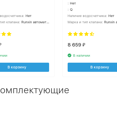
:
Нет
:
Q
водосчетчика:
Нет
Наличие водосчетчика:
Нет
тип клапана:
Runxin автоматический
Марка и тип клапана:
Runxin авт
8 659
₽
₽
ичии
В наличии
В корзину
В корзину
 комплектующие