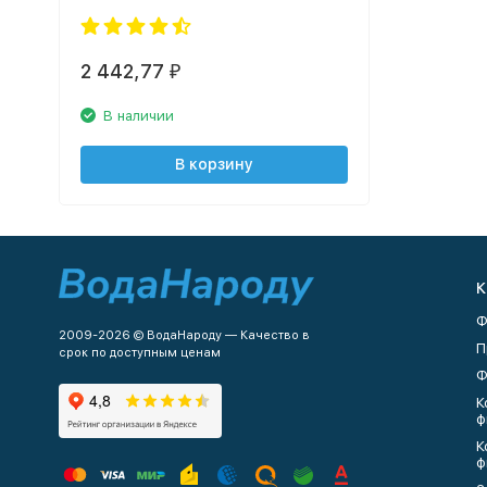
2 442,77
₽
В наличии
В корзину
К
Ф
2009-2026 © ВодаНароду — Качество в
П
срок по доступным ценам
Ф
К
ф
К
ф