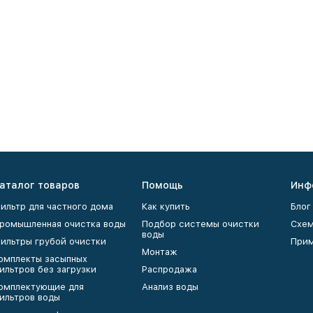
аталог товаров
Помощь
Инф
ильтр для частного дома
Как купить
Блог
ромышленная очистка воды
Подбор системы очистки
Схем
воды
ильтры грубой очистки
Прим
Монтаж
омплекты засыпных
ильтров без загрузки
Распродажа
омплектующие для
Анализ воды
ильтров воды