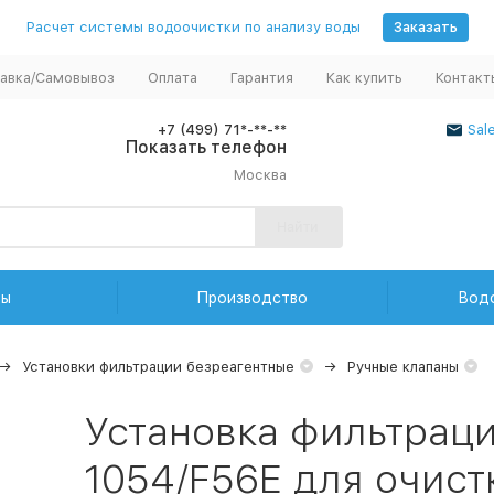
Расчет системы водоочистки по анализу воды
Заказать
авка/Самовывоз
Оплата
Гарантия
Как купить
Контакт
+7 (499) 71*-**-**
Sal
Показать телефон
Москва
Найти
ды
Производство
Вод
Установки фильтрации безреагентные
Ручные клапаны
Установка фильтраци
1054/F56Е для очист