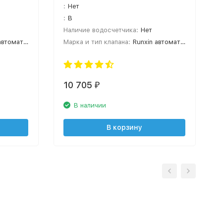
:
Нет
:
B
Наличие водосчетчика:
Нет
оматический
Марка и тип клапана:
Runxin автоматический
10 705
₽
В наличии
В корзину