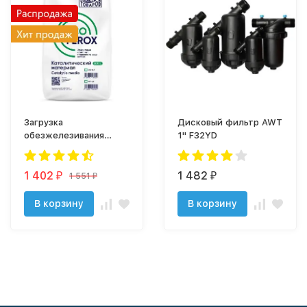
Загрузка
Дисковый фильтр AWT
обезжелезивания
1" F32YD
EcoFerox (фр. 0,7-1,5
мм, 20л, 11-13 кг)
1 402
1 482
1 551
₽
₽
₽
В корзину
В корзину