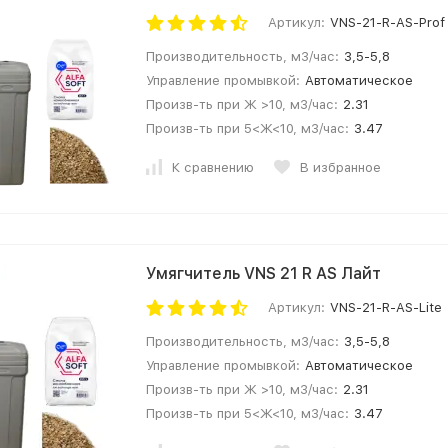
Артикул:
VNS-21-R-AS-Prof
Производительность, м3/час:
3,5-5,8
Управление промывкой:
Автоматическое
Произв-ть при Ж >10, м3/час:
2.31
Произв-ть при 5<Ж<10, м3/час:
3.47
К сравнению
В избранное
Умягчитель VNS 21 R AS Лайт
Артикул:
VNS-21-R-AS-Lite
Производительность, м3/час:
3,5-5,8
Управление промывкой:
Автоматическое
Произв-ть при Ж >10, м3/час:
2.31
Произв-ть при 5<Ж<10, м3/час:
3.47