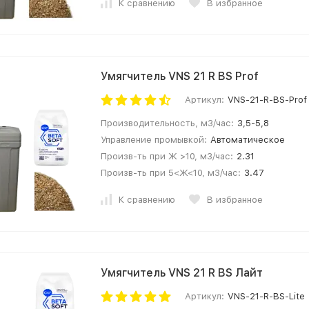
К сравнению
В избранное
Умягчитель VNS 21 R BS Prof
Артикул:
VNS-21-R-BS-Prof
Производительность, м3/час:
3,5-5,8
Управление промывкой:
Автоматическое
Произв-ть при Ж >10, м3/час:
2.31
Произв-ть при 5<Ж<10, м3/час:
3.47
К сравнению
В избранное
Умягчитель VNS 21 R BS Лайт
Артикул:
VNS-21-R-BS-Lite