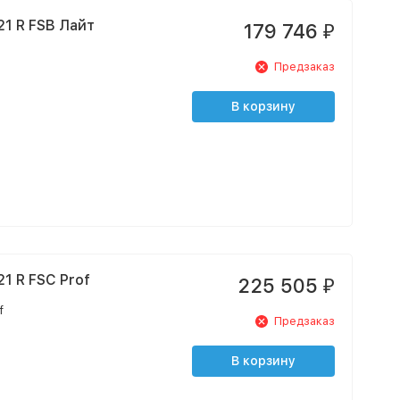
1 R FSB Лайт
179 746
₽
e
Предзаказ
В корзину
1 R FSC Prof
225 505
₽
f
Предзаказ
В корзину