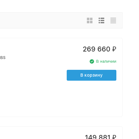
269 660
₽
-BS
В наличии
В корзину
149 881
₽