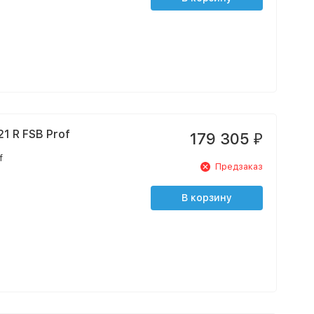
1 R FSB Prof
179 305
₽
f
Предзаказ
В корзину