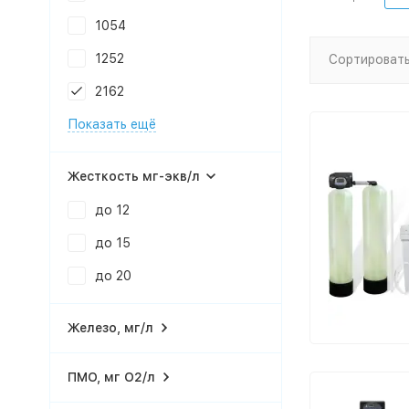
1054
1252
Сортировать
2162
Показать ещё
Жесткость мг-экв/л
до 12
до 15
до 20
Железо, мг/л
ПМО, мг О2/л