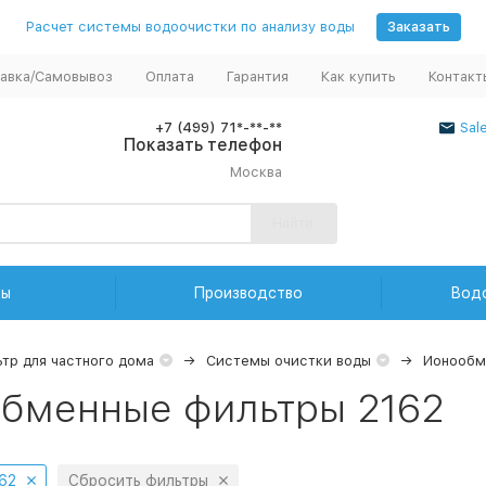
Расчет системы водоочистки по анализу воды
Заказать
авка/Самовывоз
Оплата
Гарантия
Как купить
Контакт
+7 (499) 71*-**-**
Sal
Показать телефон
Москва
Найти
ды
Производство
Вод
тр для частного дома
Системы очистки воды
Ионообм
бменные фильтры 2162
62
Сбросить фильтры