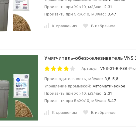
Произв-ть при Ж >10, м3/час:
2.31
Произв-ть при 5<Ж<10, м3/час:
3.47
К сравнению
В избранное
Умягчитель-обезжелезиватель VNS 2
Артикул:
VNS-21-R-FSB-Pro
Производительность, м3/час:
3,5-5,8
Управление промывкой:
Автоматическое
Произв-ть при Ж >10, м3/час:
2.31
Произв-ть при 5<Ж<10, м3/час:
3.47
К сравнению
В избранное