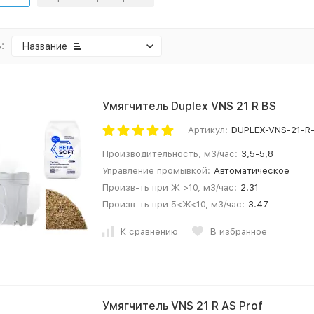
:
Название
Умягчитель Duplex VNS 21 R BS
Артикул:
DUPLEX-VNS-21-R
Производительность, м3/час:
3,5-5,8
Управление промывкой:
Автоматическое
Произв-ть при Ж >10, м3/час:
2.31
Произв-ть при 5<Ж<10, м3/час:
3.47
К сравнению
В избранное
Умягчитель VNS 21 R AS Prof