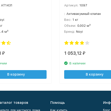
AT1431
Артикул:
1097
:
Антивакумный клапан
oyi
Вес:
1 кг
кг
Объем:
0.002 м³
1.4 м³
Бренд:
Noyi
1
1 053,12
₽
₽
ичии
В наличии
В корзину
В корзину
аталог товаров
Помощь
Инф
ильтр для частного дома
Как купить
Блог