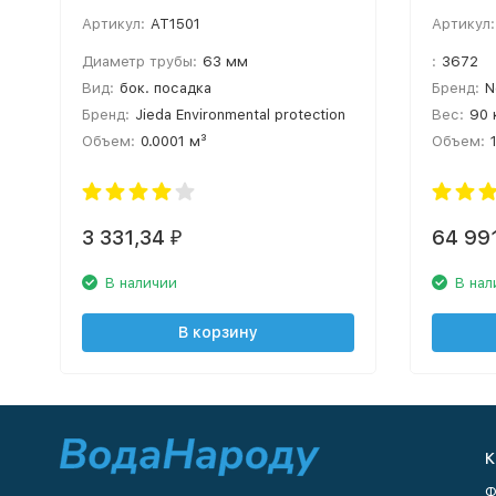
корпусов 14"-36" (для бок.
Артикул:
AT1501
Артикул:
посадки)
Диаметр трубы:
63 мм
:
3672
Вид:
бок. посадка
Бренд:
N
Бренд:
Jieda Environmental protection
Вес:
90 
Объем:
0.0001 м³
Объем:
3 331,34
64 99
₽
В наличии
В нал
В корзину
К
Ф