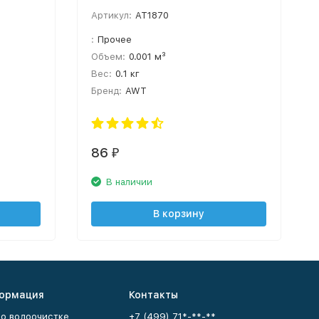
Артикул:
AT1870
:
Прочее
Объем:
0.001 м³
Вес:
0.1 кг
Бренд:
AWT
86
₽
В наличии
В корзину
ормация
Контакты
 о водоочистке
+7 (499) 71*-**-**