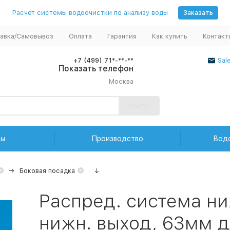
Расчет системы водоочистки по анализу воды
Заказать
авка/Самовывоз
Оплата
Гарантия
Как купить
Контакт
+7 (499) 71*-**-**
Sal
Показать телефон
Москва
Найти
ды
Производство
Вод
Боковая посадка
↓
Распред. система н
нижн. выход, 63мм д