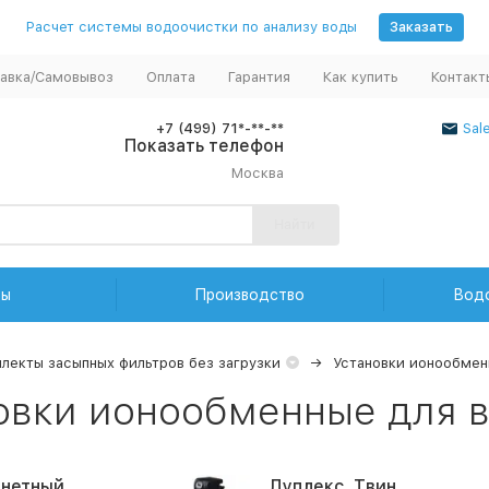
Расчет системы водоочистки по анализу воды
Заказать
авка/Самовывоз
Оплата
Гарантия
Как купить
Контакт
+7 (499) 71*-**-**
Sal
Показать телефон
Москва
Найти
ды
Производство
Вод
лекты засыпных фильтров без загрузки
Установки ионообмен
овки ионообменные для в
нетный
Дуплекс, Твин,