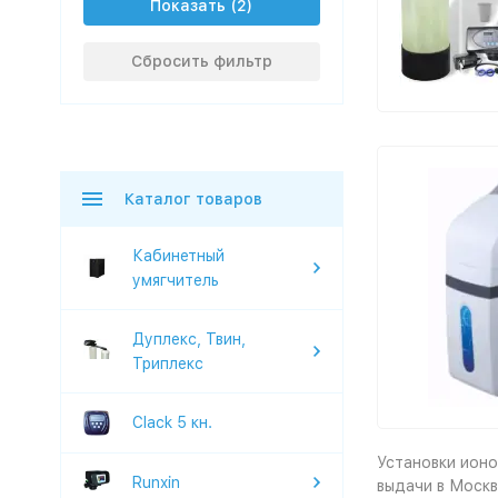
Показать
Сбросить фильтр
Каталог товаров
Кабинетный
умягчитель
Дуплекс, Твин,
Триплекс
Clack 5 кн.
Установки ионо
Runxin
выдачи в
Москв