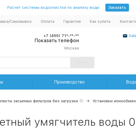
Расчет системы водоочистки по анализу воды
Заказать
авка/Самовывоз
Оплата
Гарантия
Как купить
Контакт
+7 (499) 71*-**-**
Sal
Показать телефон
Москва
Найти
ды
Производство
Вод
лекты засыпных фильтров без загрузки
Установки ионообмен
етный умягчитель воды 