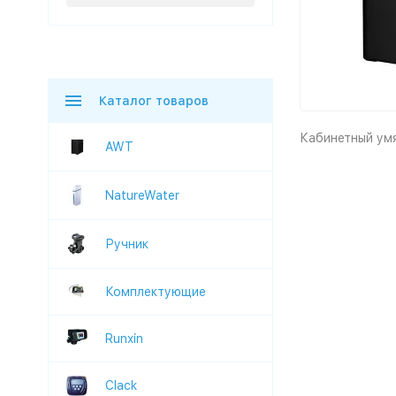
Каталог товаров
Кабинетный умя
AWT
NatureWater
Ручник
Комплектующие
Runxin
Clack