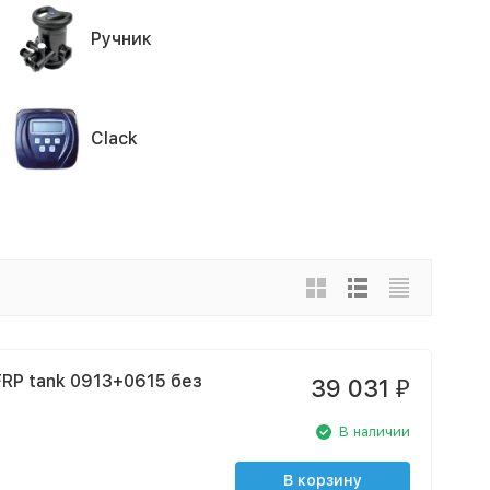
Ручник
Clack
RP tank 0913+0615 без
39 031
₽
В наличии
В корзину